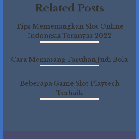
Related Posts
Tips Memenangkan Slot Online
Indonesia Teranyar 2022
Cara Memasang Taruhan Judi Bola
Beberapa Game Slot Playtech
Terbaik