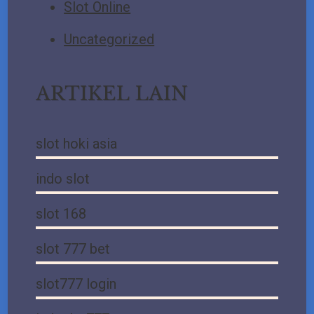
Slot Online
Uncategorized
ARTIKEL LAIN
slot hoki asia
indo slot
slot 168
slot 777 bet
slot777 login