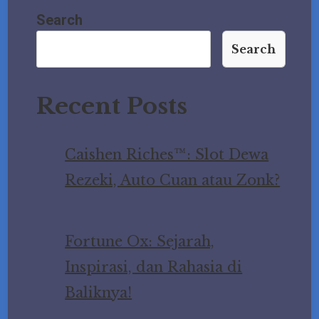
Search
Search
Recent Posts
Caishen Riches™: Slot Dewa
Rezeki, Auto Cuan atau Zonk?
Fortune Ox: Sejarah,
Inspirasi, dan Rahasia di
Baliknya!