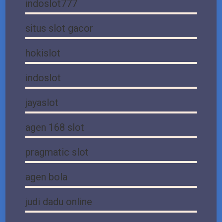
indoslot777
situs slot gacor
hokislot
indoslot
jayaslot
agen 168 slot
pragmatic slot
agen bola
judi dadu online