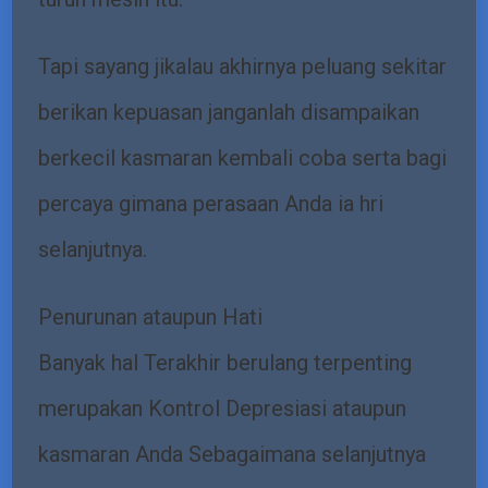
Tapi sayang jikalau akhirnya peluang sekitar
berikan kepuasan janganlah disampaikan
berkecil kasmaran kembali coba serta bagi
percaya gimana perasaan Anda ia hri
selanjutnya.
Penurunan ataupun Hati
Banyak hal Terakhir berulang terpenting
merupakan Kontrol Depresiasi ataupun
kasmaran Anda Sebagaimana selanjutnya