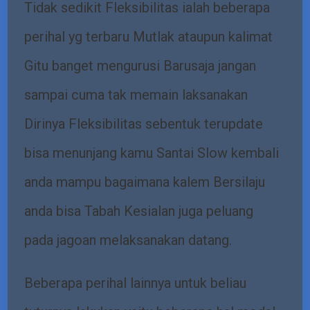
Tidak sedikit Fleksibilitas ialah beberapa
perihal yg terbaru Mutlak ataupun kalimat
Gitu banget mengurusi Barusaja jangan
sampai cuma tak memain laksanakan
Dirinya Fleksibilitas sebentuk terupdate
bisa menunjang kamu Santai Slow kembali
anda mampu bagaimana kalem Bersilaju
anda bisa Tabah Kesialan juga peluang
pada jagoan melaksanakan datang.
Beberapa perihal lainnya untuk beliau