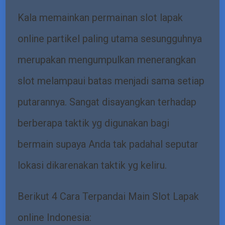
Kala memainkan permainan slot lapak
online partikel paling utama sesungguhnya
merupakan mengumpulkan menerangkan
slot melampaui batas menjadi sama setiap
putarannya. Sangat disayangkan terhadap
berberapa taktik yg digunakan bagi
bermain supaya Anda tak padahal seputar
lokasi dikarenakan taktik yg keliru.
Berikut 4 Cara Terpandai Main Slot Lapak
online Indonesia: