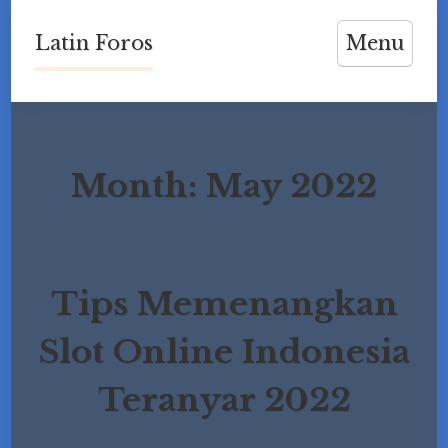
Skip
Latin Foros
Menu
to
content
Month:
May 2022
Tips Memenangkan
Slot Online Indonesia
Teranyar 2022