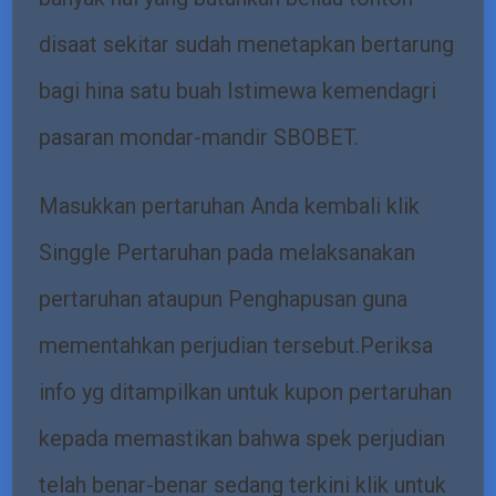
disaat sekitar sudah menetapkan bertarung
bagi hina satu buah Istimewa kemendagri
pasaran mondar-mandir SBOBET.
Masukkan pertaruhan Anda kembali klik
Singgle Pertaruhan pada melaksanakan
pertaruhan ataupun Penghapusan guna
mementahkan perjudian tersebut.Periksa
info yg ditampilkan untuk kupon pertaruhan
kepada memastikan bahwa spek perjudian
telah benar-benar sedang terkini klik untuk