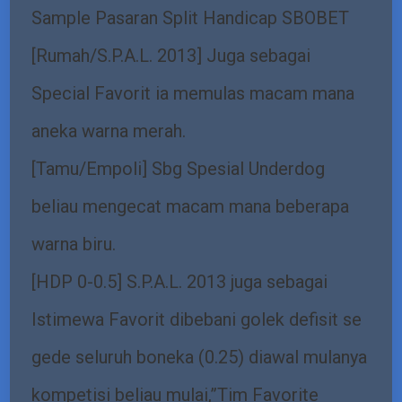
Sample Pasaran Split Handicap SBOBET
[Rumah/S.P.A.L. 2013] Juga sebagai
Special Favorit ia memulas macam mana
aneka warna merah.
[Tamu/Empoli] Sbg Spesial Underdog
beliau mengecat macam mana beberapa
warna biru.
[HDP 0-0.5] S.P.A.L. 2013 juga sebagai
Istimewa Favorit dibebani golek defisit se
gede seluruh boneka (0.25) diawal mulanya
kompetisi beliau mulai,”Tim Favorite