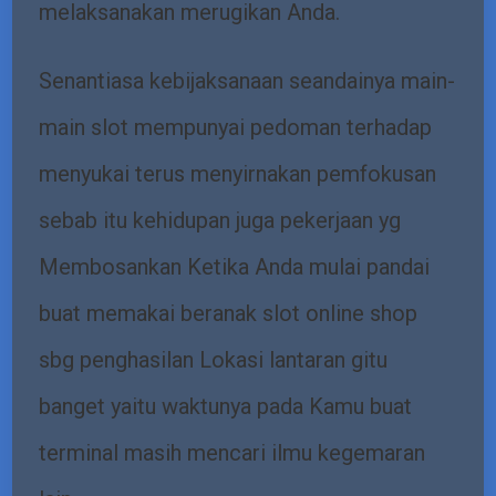
melaksanakan merugikan Anda.
Senantiasa kebijaksanaan seandainya main-
main slot mempunyai pedoman terhadap
menyukai terus menyirnakan pemfokusan
sebab itu kehidupan juga pekerjaan yg
Membosankan Ketika Anda mulai pandai
buat memakai beranak slot online shop
sbg penghasilan Lokasi lantaran gitu
banget yaitu waktunya pada Kamu buat
terminal masih mencari ilmu kegemaran