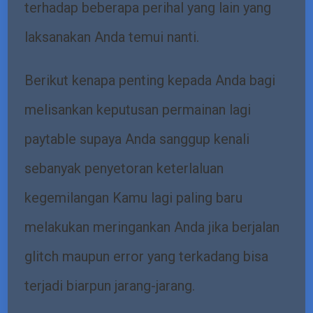
terhadap beberapa perihal yang lain yang
laksanakan Anda temui nanti.
Berikut kenapa penting kepada Anda bagi
melisankan keputusan permainan lagi
paytable supaya Anda sanggup kenali
sebanyak penyetoran keterlaluan
kegemilangan Kamu lagi paling baru
melakukan meringankan Anda jika berjalan
glitch maupun error yang terkadang bisa
terjadi biarpun jarang-jarang.