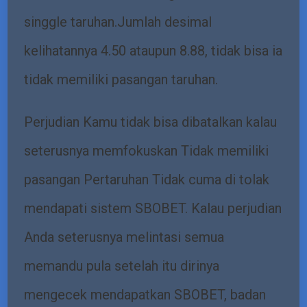
singgle taruhan.Jumlah desimal
kelihatannya 4.50 ataupun 8.88, tidak bisa ia
tidak memiliki pasangan taruhan.
Perjudian Kamu tidak bisa dibatalkan kalau
seterusnya memfokuskan Tidak memiliki
pasangan Pertaruhan Tidak cuma di tolak
mendapati sistem SBOBET. Kalau perjudian
Anda seterusnya melintasi semua
memandu pula setelah itu dirinya
mengecek mendapatkan SBOBET, badan