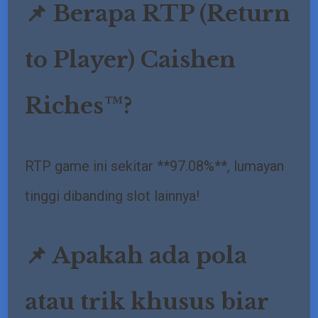
📌 Berapa RTP (Return
to Player) Caishen
Riches™?
RTP game ini sekitar **97.08%**, lumayan
tinggi dibanding slot lainnya!
📌 Apakah ada pola
atau trik khusus biar