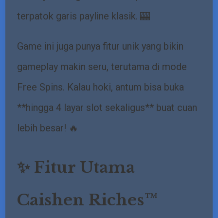
terpatok garis payline klasik. 🎰
Game ini juga punya fitur unik yang bikin
gameplay makin seru, terutama di mode
Free Spins. Kalau hoki, antum bisa buka
**hingga 4 layar slot sekaligus** buat cuan
lebih besar! 🔥
✨ Fitur Utama
Caishen Riches™