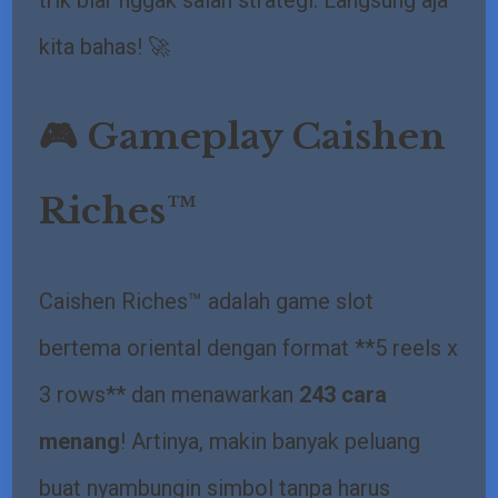
trik biar nggak salah strategi. Langsung aja
kita bahas! 🚀
🎮 Gameplay Caishen
Riches™
Caishen Riches™ adalah game slot
bertema oriental dengan format **5 reels x
3 rows** dan menawarkan
243 cara
menang
! Artinya, makin banyak peluang
buat nyambungin simbol tanpa harus