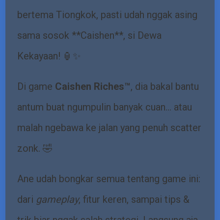
bertema Tiongkok, pasti udah nggak asing
sama sosok **Caishen**, si Dewa
Kekayaan! 🏮✨
Di game
Caishen Riches™
, dia bakal bantu
antum buat ngumpulin banyak cuan… atau
malah ngebawa ke jalan yang penuh scatter
zonk. 🤣
Ane udah bongkar semua tentang game ini:
dari
gameplay
, fitur keren, sampai tips &