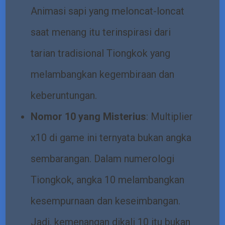
Animasi sapi yang meloncat-loncat
saat menang itu terinspirasi dari
tarian tradisional Tiongkok yang
melambangkan kegembiraan dan
keberuntungan.
Nomor 10 yang Misterius
: Multiplier
x10 di game ini ternyata bukan angka
sembarangan. Dalam numerologi
Tiongkok, angka 10 melambangkan
kesempurnaan dan keseimbangan.
Jadi, kemenangan dikali 10 itu bukan