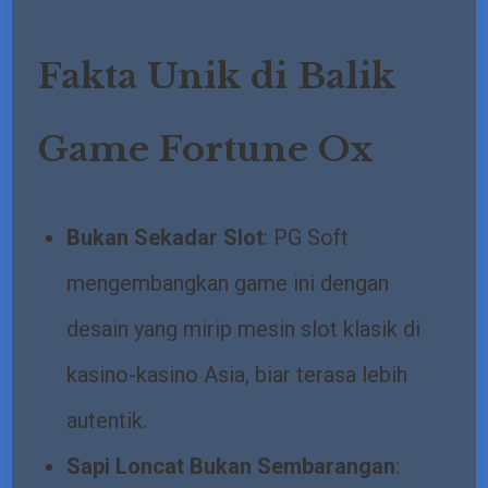
Fakta Unik di Balik
Game Fortune Ox
Bukan Sekadar Slot
: PG Soft
mengembangkan game ini dengan
desain yang mirip mesin slot klasik di
kasino-kasino Asia, biar terasa lebih
autentik.
Sapi Loncat Bukan Sembarangan
: