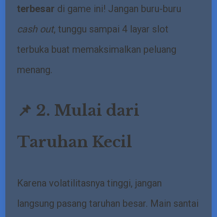
terbesar
di game ini! Jangan buru-buru
cash out
, tunggu sampai 4 layar slot
terbuka buat memaksimalkan peluang
menang.
📌 2. Mulai dari
Taruhan Kecil
Karena volatilitasnya tinggi, jangan
langsung pasang taruhan besar. Main santai