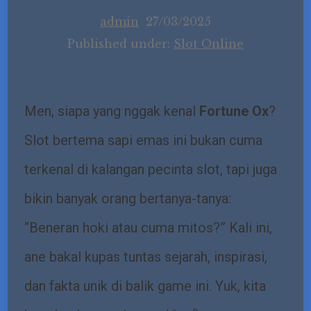
admin
27/03/2025
Published under:
Slot Online
Men, siapa yang nggak kenal
Fortune Ox
?
Slot bertema sapi emas ini bukan cuma
terkenal di kalangan pecinta slot, tapi juga
bikin banyak orang bertanya-tanya:
“Beneran hoki atau cuma mitos?” Kali ini,
ane bakal kupas tuntas sejarah, inspirasi,
dan fakta unik di balik game ini. Yuk, kita