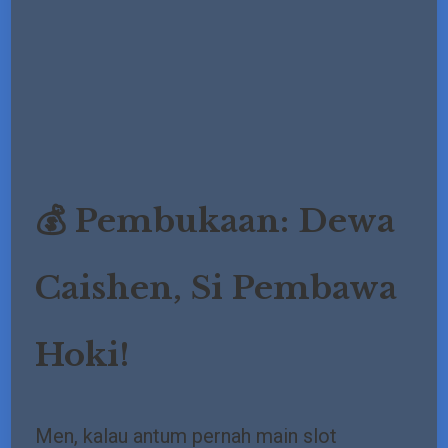
💰 Pembukaan: Dewa
Caishen, Si Pembawa
Hoki!
Men, kalau antum pernah main slot