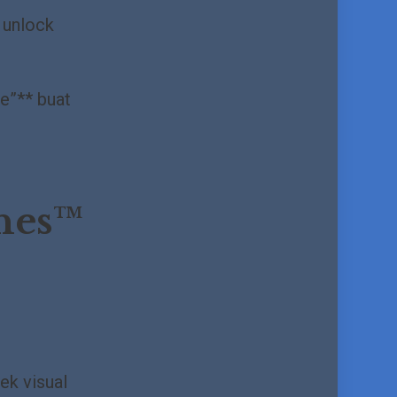
a unlock
le”** buat
hes™
ek visual