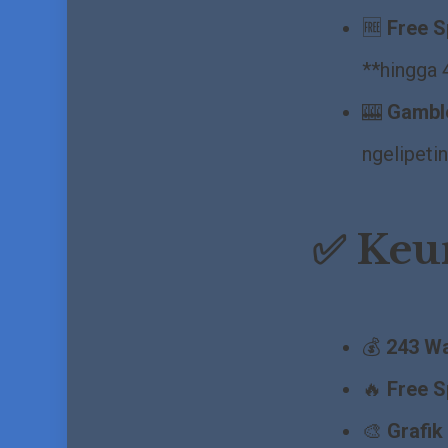
🆓
Free 
**hingga 4
🎰
Gambl
ngelipetin
✅ Keu
💰
243 Wa
🔥
Free S
🎨
Grafik