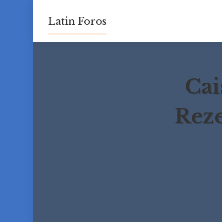
Skip
Latin Foros
to
content
Cai
Reze