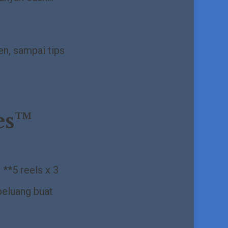
ren, sampai tips
es™
**5 reels x 3
peluang buat