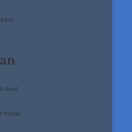
bikin
san
na
dead
ke modal