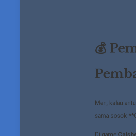
💰 Pe
Pemba
Men, kalau ant
sama sosok **C
Di game
Caish