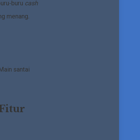
buru-buru
cash
ang menang.
 Main santai
Fitur