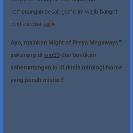
kemenangan besar, game ini wajib banget
buat dicoba! 🎰🔥
Ayo, mainkan Might of Freya Megaways™
sekarang di
win33
dan buktikan
keberuntungan lo di dunia mitologi Norse
yang penuh misteri!