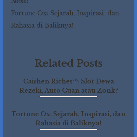
Next:
Fortune Ox: Sejarah, Inspirasi, dan
Rahasia di Baliknya!
Related Posts
Caishen Riches™: Slot Dewa
Rezeki, Auto Cuan atau Zonk?
Fortune Ox: Sejarah, Inspirasi, dan
Rahasia di Baliknya!