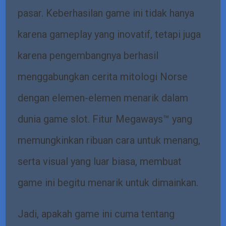
pasar. Keberhasilan game ini tidak hanya
karena gameplay yang inovatif, tetapi juga
karena pengembangnya berhasil
menggabungkan cerita mitologi Norse
dengan elemen-elemen menarik dalam
dunia game slot. Fitur Megaways™ yang
memungkinkan ribuan cara untuk menang,
serta visual yang luar biasa, membuat
game ini begitu menarik untuk dimainkan.
Jadi, apakah game ini cuma tentang