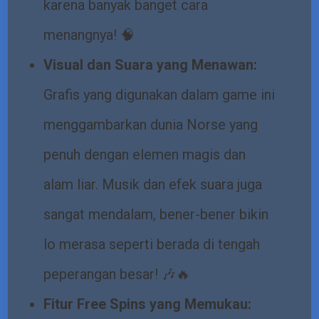
karena banyak banget cara
menangnya! 🧠
Visual dan Suara yang Menawan:
Grafis yang digunakan dalam game ini
menggambarkan dunia Norse yang
penuh dengan elemen magis dan
alam liar. Musik dan efek suara juga
sangat mendalam, bener-bener bikin
lo merasa seperti berada di tengah
peperangan besar! 🎶🔥
Fitur Free Spins yang Memukau: