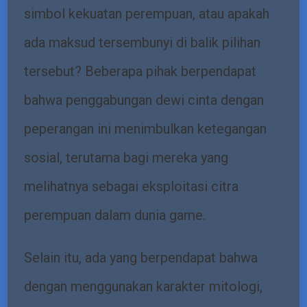
simbol kekuatan perempuan, atau apakah
ada maksud tersembunyi di balik pilihan
tersebut? Beberapa pihak berpendapat
bahwa penggabungan dewi cinta dengan
peperangan ini menimbulkan ketegangan
sosial, terutama bagi mereka yang
melihatnya sebagai eksploitasi citra
perempuan dalam dunia game.
Selain itu, ada yang berpendapat bahwa
dengan menggunakan karakter mitologi,