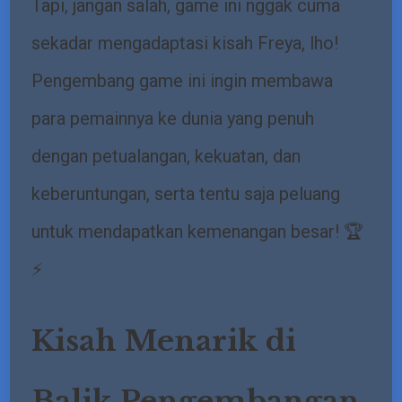
Tapi, jangan salah, game ini nggak cuma
sekadar mengadaptasi kisah Freya, lho!
Pengembang game ini ingin membawa
para pemainnya ke dunia yang penuh
dengan petualangan, kekuatan, dan
keberuntungan, serta tentu saja peluang
untuk mendapatkan kemenangan besar! 🏆
⚡
Kisah Menarik di
Balik Pengembangan