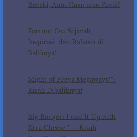
Rezeki, Auto Cuan atau Zonk?
Fortune Ox: Sejarah,
Inspirasi, dan Rahasia di
Baliknya!
Might of Freya Megaways™:
Kisah Dibaliknya!
Big Burger: Load It Up with
Xtra Cheese™ – Kisah