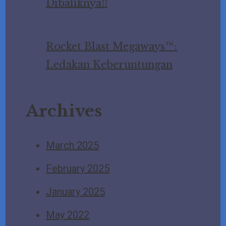
Dibaliknya!!
Rocket Blast Megaways™:
Ledakan Keberuntungan
Archives
March 2025
February 2025
January 2025
May 2022