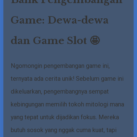
Game: Dewa-dewa
dan Game Slot 🤩
Ngomongin pengembangan game ini,
ternyata ada cerita unik! Sebelum game ini
dikeluarkan, pengembangnya sempat
kebingungan memilih tokoh mitologi mana
yang tepat untuk dijadikan fokus. Mereka
butuh sosok yang nggak cuma kuat, tapi