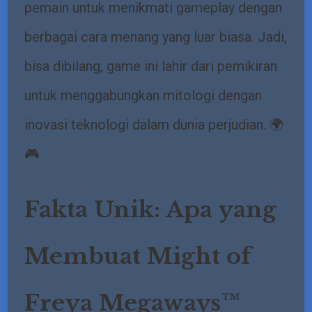
pemain untuk menikmati gameplay dengan
berbagai cara menang yang luar biasa. Jadi,
bisa dibilang, game ini lahir dari pemikiran
untuk menggabungkan mitologi dengan
inovasi teknologi dalam dunia perjudian. 🌍
🎮
Fakta Unik: Apa yang
Membuat Might of
Freya Megaways™