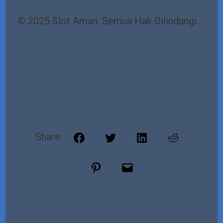
© 2025 Slot Aman. Semua Hak Dilindungi.
Share:
Facebook
Twitter
LinkedIn
Reddit
Pinterest
Email