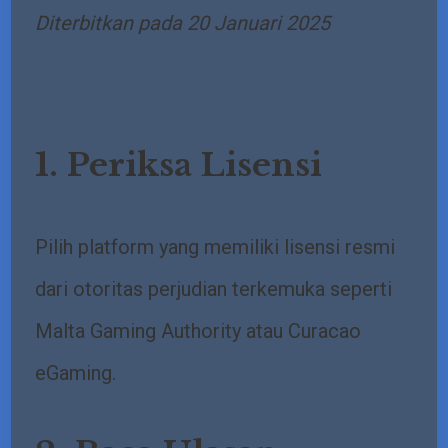
Diterbitkan pada 20 Januari 2025
1. Periksa Lisensi
Pilih platform yang memiliki lisensi resmi
dari otoritas perjudian terkemuka seperti
Malta Gaming Authority atau Curacao
eGaming.