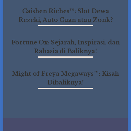
Caishen Riches™: Slot Dewa
Rezeki, Auto Cuan atau Zonk?
Fortune Ox: Sejarah, Inspirasi, dan
Rahasia di Baliknya!
Might of Freya Megaways™: Kisah
Dibaliknya!