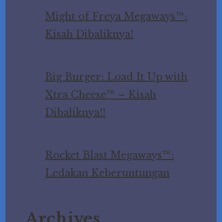
Might of Freya Megaways™:
Kisah Dibaliknya!
Big Burger: Load It Up with
Xtra Cheese™ – Kisah
Dibaliknya!!
Rocket Blast Megaways™:
Ledakan Keberuntungan
Archives