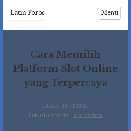
Skip
Latin Foros
Menu
to
content
Cara Memilih
Platform Slot Online
yang Terpercaya
admin
28/01/2025
Published under:
Slot Online