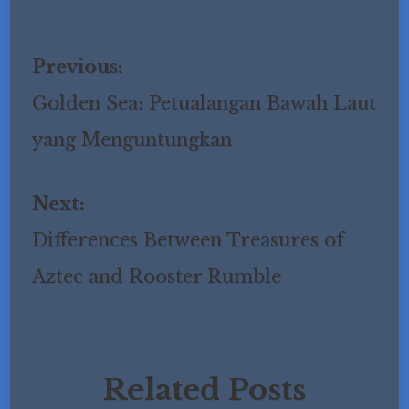
Previous:
Post
Golden Sea: Petualangan Bawah Laut
yang Menguntungkan
navigation
Next:
Differences Between Treasures of
Aztec and Rooster Rumble
Related Posts